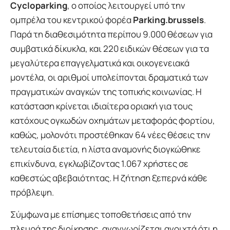
Cycloparking
, ο οποίος λειτουργεί υπό την
ομπρέλα του κεντρικού φορέα
Parking.brussels
.
Παρά τη διαθεσιμότητα περίπου 9.000 θέσεων για
συμβατικά δίκυκλα, και 220 ειδικών θέσεων για τα
μεγαλύτερα επαγγελματικά και οικογενειακά
μοντέλα, οι αριθμοί υπολείπονται δραματικά των
πραγματικών αναγκών της τοπικής κοινωνίας. Η
κατάσταση κρίνεται ιδιαίτερα οριακή για τους
κατόχους ογκωδών οχημάτων μεταφοράς φορτίου,
καθώς, μολονότι προστέθηκαν 64 νέες θέσεις την
τελευταία διετία, η λίστα αναμονής διογκώθηκε
επικίνδυνα, εγκλωβίζοντας 1.067 χρήστες σε
καθεστώς αβεβαιότητας. Η ζήτηση ξεπερνά κάθε
πρόβλεψη.
Σύμφωνα με επίσημες τοποθετήσεις από την
πλευρά της διοίκησης, αναγνωρίζεται ανοιχτά ότι η