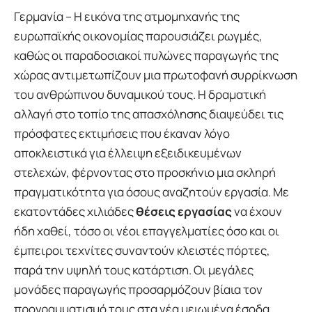
Γερμανία – Η εικόνα της ατμομηχανής της
ευρωπαϊκής οικονομίας παρουσιάζει ρωγμές,
καθώς οι παραδοσιακοί πυλώνες παραγωγής της
χώρας αντιμετωπίζουν μια πρωτοφανή συρρίκνωση
του ανθρώπινου δυναμικού τους. Η δραματική
αλλαγή στο τοπίο της απασχόλησης διαψεύδει τις
πρόσφατες εκτιμήσεις που έκαναν λόγο
αποκλειστικά για έλλειψη εξειδικευμένων
στελεχών, φέρνοντας στο προσκήνιο μια σκληρή
πραγματικότητα για όσους αναζητούν εργασία. Με
εκατοντάδες χιλιάδες
θέσεις εργασίας
να έχουν
ήδη χαθεί, τόσο οι νέοι επαγγελματίες όσο και οι
έμπειροι τεχνίτες συναντούν κλειστές πόρτες,
παρά την υψηλή τους κατάρτιση. Οι μεγάλες
μονάδες παραγωγής προσαρμόζουν βίαια τον
προγραμματισμό τους στα νέα μειωμένα έσοδα,