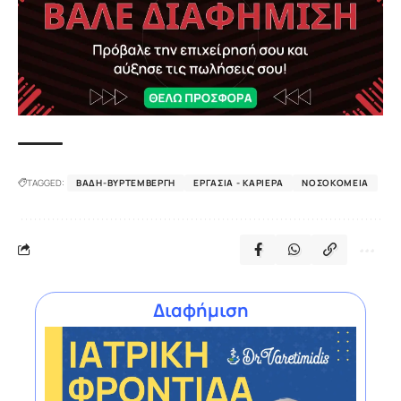
TAGGED:
ΒΆΔΗ-ΒΥΡΤΕΜΒΈΡΓΗ
ΕΡΓΑΣΊΑ - ΚΑΡΙΈΡΑ
ΝΟΣΟΚΟΜΕΊΑ
Διαφήμιση