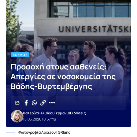
ΚΌΣΜΟΣ
Προσοχή στους ασθενείς:
Απεργίες σε νοσοκομεία της
Βάδης-Βυρτεμβέργης
Κατερίνα Ηλιάδου
Γερμανία
Ειδήσεις
18.05.2026 10:37 πμ
Φωτογραφία Αρχείου | GRland