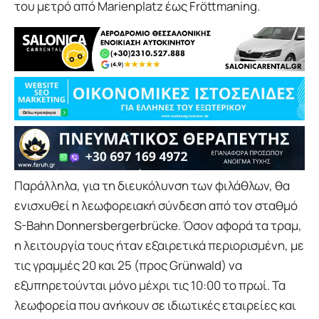
του μετρό από Marienplatz έως Fröttmaning.
Παράλληλα, για τη διευκόλυνση των φιλάθλων, θα
ενισχυθεί η λεωφορειακή σύνδεση από τον σταθμό
S-Bahn Donnersbergerbrücke. Όσον αφορά τα τραμ,
η λειτουργία τους ήταν εξαιρετικά περιορισμένη, με
τις γραμμές 20 και 25 (προς Grünwald) να
εξυπηρετούνται μόνο μέχρι τις 10:00 το πρωί. Τα
λεωφορεία που ανήκουν σε ιδιωτικές εταιρείες και