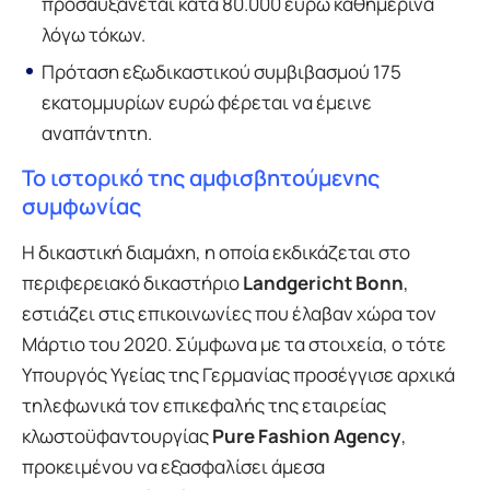
προσαυξάνεται κατά 80.000 ευρώ καθημερινά
λόγω τόκων.
Πρόταση εξωδικαστικού συμβιβασμού 175
εκατομμυρίων ευρώ φέρεται να έμεινε
αναπάντητη.
Το ιστορικό της αμφισβητούμενης
συμφωνίας
Η δικαστική διαμάχη, η οποία εκδικάζεται στο
περιφερειακό δικαστήριο
Landgericht Bonn
,
εστιάζει στις επικοινωνίες που έλαβαν χώρα τον
Μάρτιο του 2020. Σύμφωνα με τα στοιχεία, ο τότε
Υπουργός Υγείας της Γερμανίας προσέγγισε αρχικά
τηλεφωνικά τον επικεφαλής της εταιρείας
κλωστοϋφαντουργίας
Pure Fashion Agency
,
προκειμένου να εξασφαλίσει άμεσα